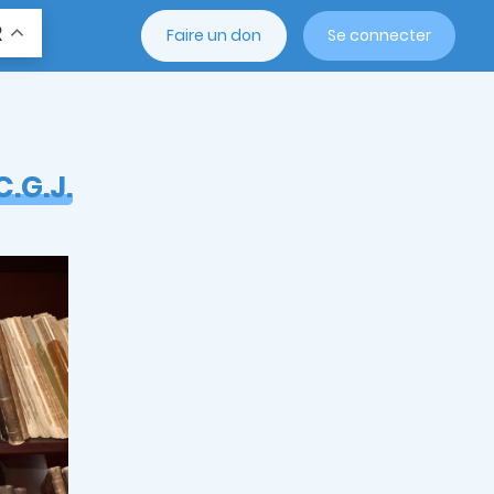
R
Faire un don
Se connecter
C.G.J.