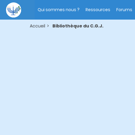
Aller
Main
au
navigation
Qui sommes nous ?
Ressources
Forums
contenu
principal
Accueil
Bibliothèque du C.G.J.