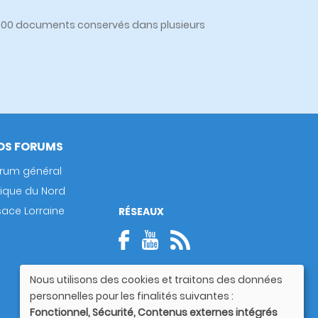
0 000 documents conservés dans plusieurs
OS FORUMS
rum général
rique du Nord
sace Lorraine
RÉSEAUX
Nous utilisons des cookies et traitons des données
Utilisation
personnelles pour les finalités suivantes :
des
Fonctionnel, Sécurité, Contenus externes intégrés