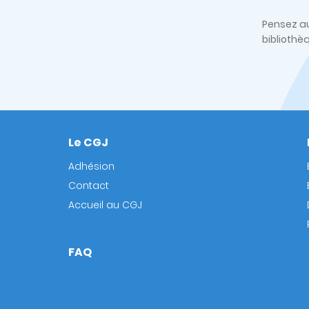
Pensez au
bibliothè
Le CGJ
Footer
Adhésion
Contact
Accueil au CGJ
FAQ