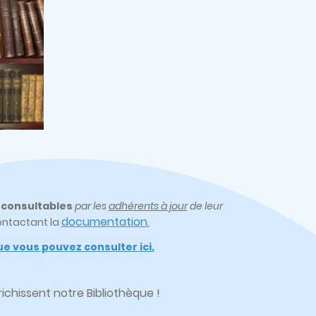
t
consultables
par les
adhérents à jour
de leur
documentation
ontactant la
.
e vous pouvez consulter ici.
chissent notre Bibliothèque !