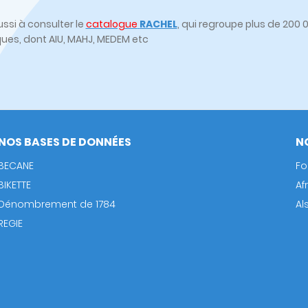
ssi à consulter le
catalogue
RACHEL
, qui regroupe plus de 20
ques, dont AIU, MAHJ, MEDEM etc
NOS BASES DE DONNÉES
N
BECANE
Fo
BIKETTE
Af
Dénombrement de 1784
Al
REGIE