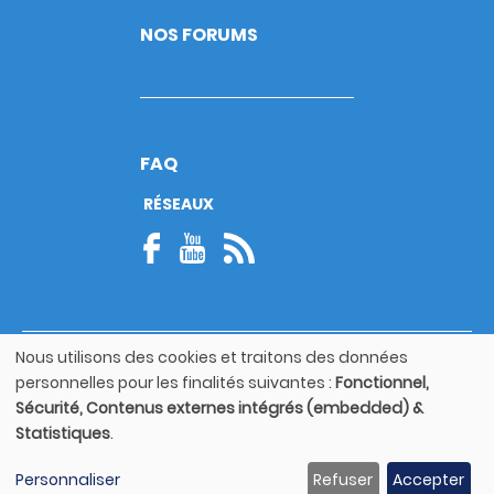
NOS FORUMS
FAQ
RÉSEAUX
Nous utilisons des cookies et traitons des données
© Copyright 2026
Utilisation
personnelles pour les finalités suivantes :
Fonctionnel,
Footer
des
Mentions légales
bottom
Sécurité, Contenus externes intégrés (embedded) &
données
Statistiques
.
personnelles
Guide utilisateur
et
Personnaliser
Refuser
Accepter