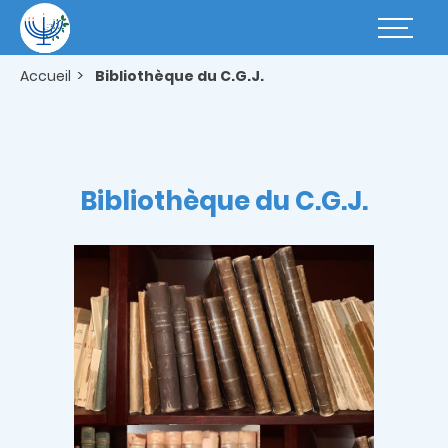
Aller
au
Basculer
contenu
la
principal
navigatio
Accueil
Bibliothèque du C.G.J.
Bibliothèque du C.G.J.