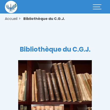
Aller
au
Basculer
contenu
la
principal
navigatio
Accueil
Bibliothèque du C.G.J.
Bibliothèque du C.G.J.