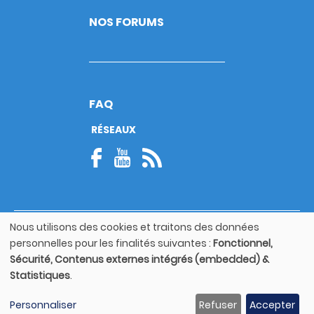
NOS FORUMS
FAQ
RÉSEAUX
Nous utilisons des cookies et traitons des données
© Copyright 2026
Utilisation
personnelles pour les finalités suivantes :
Fonctionnel,
Footer
des
Mentions légales
bottom
Sécurité, Contenus externes intégrés (embedded) &
données
Statistiques
.
personnelles
Guide utilisateur
et
Personnaliser
Refuser
Accepter