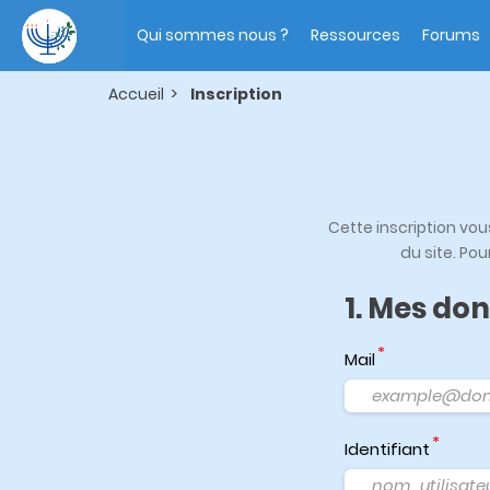
Aller
Main
au
navigation
Qui sommes nous ?
Ressources
Forums
contenu
principal
Accueil
Inscription
Cette inscription vo
du site. Pou
1. Mes do
Mail
Identifiant