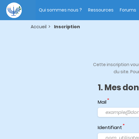
Aller
Main
au
navigation
Qui sommes nous ?
Ressources
Forums
contenu
principal
Accueil
Inscription
Cette inscription vo
du site. Pou
1. Mes do
Mail
Identifiant