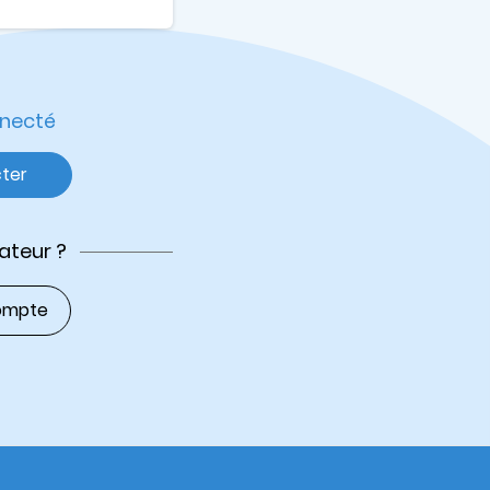
nnecté
ter
sateur ?
ompte