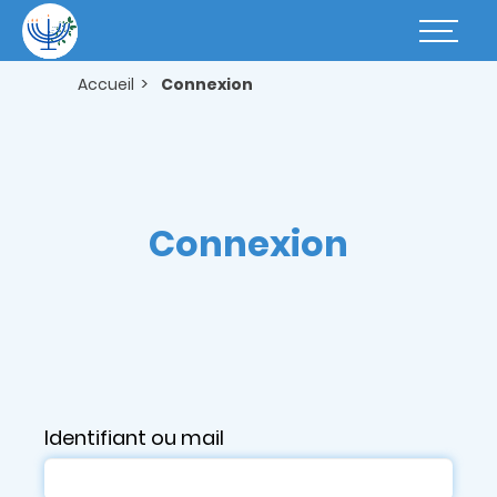
Aller
au
Basculer
contenu
la
principal
navigatio
Accueil
Connexion
Connexion
Identifiant ou mail