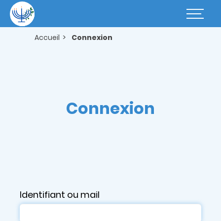
Aller
au
Basculer
contenu
la
principal
navigatio
Accueil
Connexion
Connexion
Identifiant ou mail