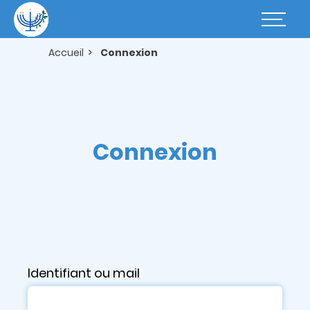
Aller
au
Basculer
contenu
la
principal
navigatio
Accueil
Connexion
Connexion
Identifiant ou mail