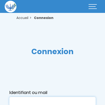
Aller
au
Basculer
contenu
la
principal
navigatio
Accueil
Connexion
Connexion
Identifiant ou mail