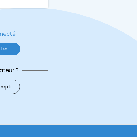
nnecté
ter
sateur ?
ompte