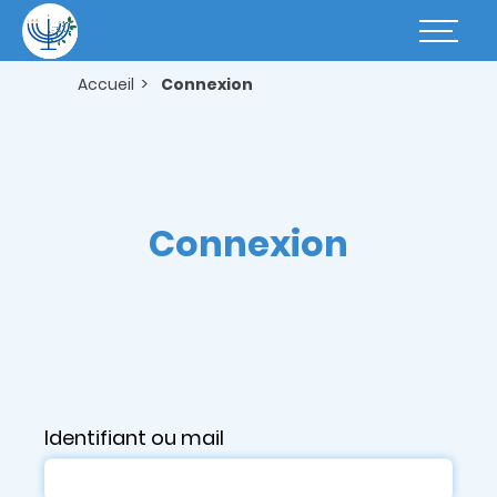
Aller
au
Basculer
contenu
la
principal
navigatio
Accueil
Connexion
Connexion
Identifiant ou mail