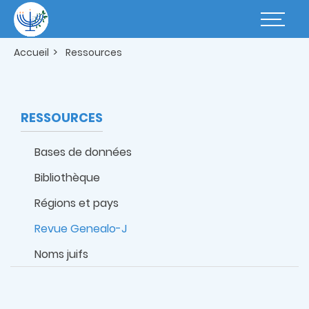
Aller
au
Basculer
contenu
la
principal
navigatio
Accueil
Ressources
RESSOURCES
Bases de données
Bibliothèque
Régions et pays
Revue Genealo-J
Noms juifs