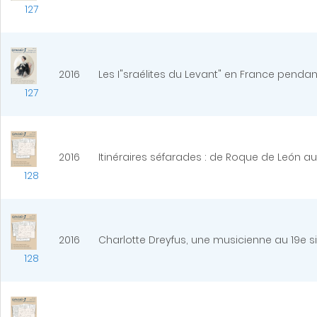
127
2016
Les I"sraélites du Levant" en France penda
127
2016
Itinéraires séfarades : de Roque de León a
128
2016
Charlotte Dreyfus, une musicienne au 19e si
128