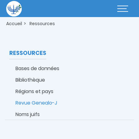
Aller
au
Basculer
contenu
la
principal
navigatio
Accueil
Ressources
RESSOURCES
Bases de données
Bibliothèque
Régions et pays
Revue Genealo-J
Noms juifs