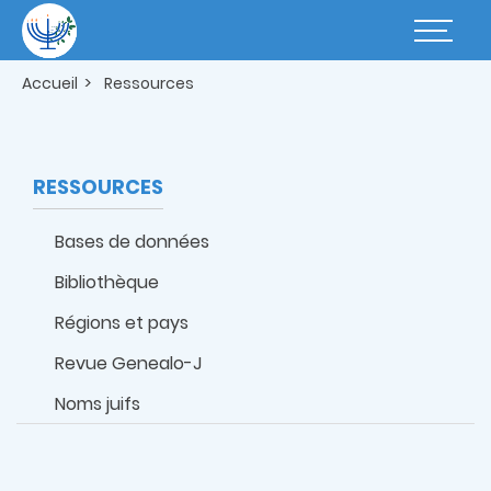
Aller
au
Basculer
contenu
la
principal
navigatio
Accueil
Ressources
RESSOURCES
Bases de données
Bibliothèque
Régions et pays
Revue Genealo-J
Noms juifs