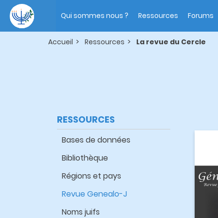
Aller
Main
au
navigation
Qui sommes nous ?
Ressources
Forums
contenu
principal
Accueil
Ressources
La revue du Cercle
RESSOURCES
Bases de données
Bibliothèque
Régions et pays
Revue Genealo-J
Noms juifs