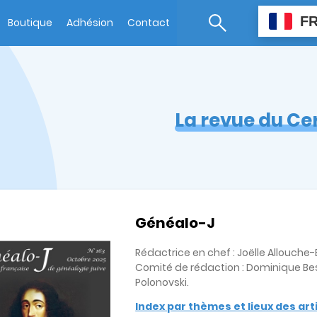
F
Boutique
Adhésion
Contact
La revue du Ce
Généalo-J
Rédactrice en chef : Joëlle Allouch
Comité de rédaction : Dominique Bes
Polonovski.
Index par thèmes et lieux des ar