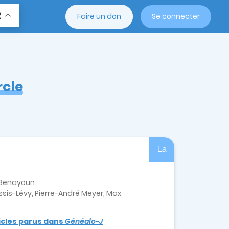
R
Faire un don
Se connecter
rcle
La
e-Benayoun
sis-Lévy, Pierre-André Meyer, Max
ticles parus dans
Généalo-J