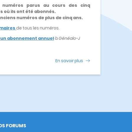
x numéros parus au cours des cinq
es où ils ont été abonnés.
 anciens numéros de plus de cinq ans.
maires
de tous les numéros.
e un abonnement annuel
à
Généalo-J
En savoir plus
OS FORUMS