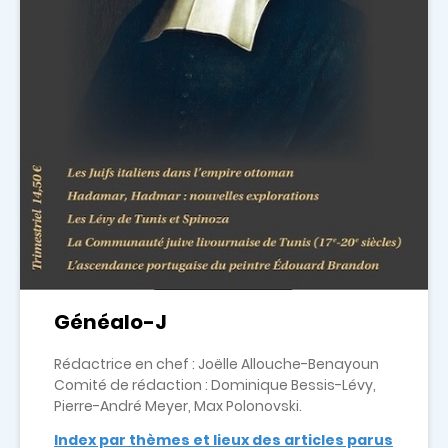
Généalo-J
Rédactrice en chef : Joëlle Allouche-Benayoun
Comité de rédaction : Dominique Bessis-Lévy,
Pierre-André Meyer, Max Polonovski.
Index par thèmes et lieux des articles parus