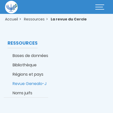
Aller
au
Basculer
contenu
la
principal
navigatio
Accueil
Ressources
La revue du Cercle
RESSOURCES
Bases de données
Bibliothèque
Régions et pays
Revue Genealo-J
Noms juifs