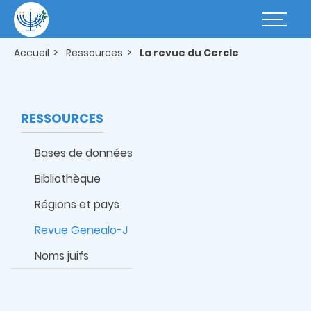
Aller
au
Basculer
contenu
la
principal
navigatio
Accueil
Ressources
La revue du Cercle
RESSOURCES
Bases de données
Bibliothèque
Régions et pays
Revue Genealo-J
Noms juifs