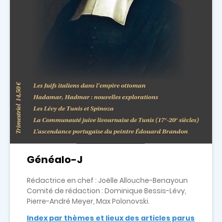
Généalo-J
Rédactrice en chef : Joëlle Allouche-Benayoun
Comité de rédaction : Dominique Bessis-Lévy,
Pierre-André Meyer, Max Polonovski.
Index par thèmes et lieux des articles parus