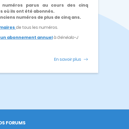
x numéros parus au cours des cinq
es où ils ont été abonnés.
 anciens numéros de plus de cinq ans.
maires
de tous les numéros.
e un abonnement annuel
à
Généalo-J
En savoir plus
OS FORUMS