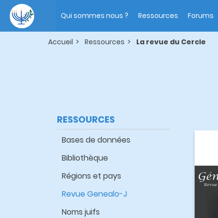
Aller
Main
au
navigation
Qui sommes nous ?
Ressources
Forums
contenu
principal
Accueil
Ressources
La revue du Cercle
RESSOURCES
Bases de données
Bibliothèque
Régions et pays
Revue Genealo-J
Noms juifs