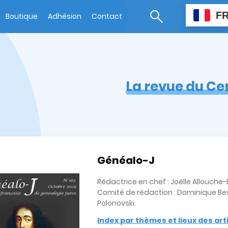
F
Boutique
Adhésion
Contact
La revue du Ce
Généalo-J
Rédactrice en chef : Joëlle Allouch
Comité de rédaction : Dominique Bes
Polonovski.
Index par thèmes et lieux des ar