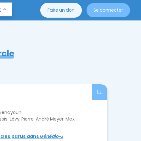
R
Faire un don
Se connecter
rcle
La
e-Benayoun
sis-Lévy, Pierre-André Meyer, Max
ticles parus dans
Généalo-J