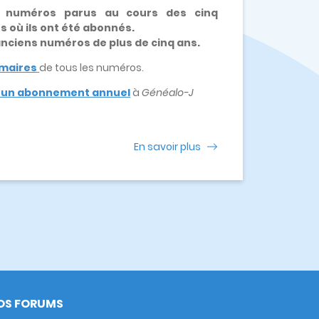
x numéros parus au cours des cinq
es où ils ont été abonnés.
 anciens numéros de plus de cinq ans.
maires
de tous les numéros.
e un abonnement annuel
à
Généalo-J
En savoir plus
OS FORUMS