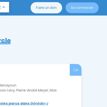
R
Faire un don
Se connecter
rcle
La
e-Benayoun
sis-Lévy, Pierre-André Meyer, Max
ticles parus dans
Généalo-J