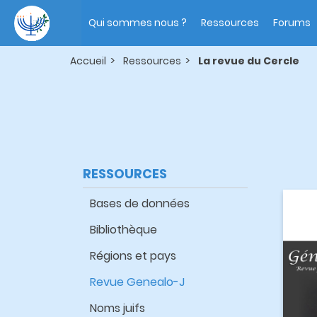
Aller
Main
au
navigation
Qui sommes nous ?
Ressources
Forums
contenu
principal
Accueil
Ressources
La revue du Cercle
RESSOURCES
Bases de données
Bibliothèque
Régions et pays
Revue Genealo-J
Noms juifs