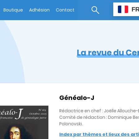
F
Boutique
Adhésion
Contact
La revue du Ce
Généalo-J
Rédactrice en chef : Joëlle Allouch
Comité de rédaction : Dominique Bes
Polonovski.
Index par thèmes et lieux des ar