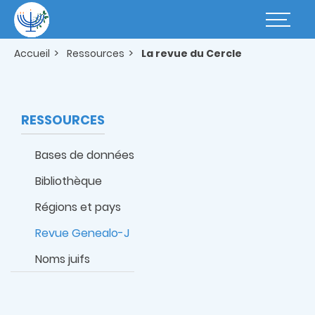
Aller
au
Basculer
contenu
la
principal
navigatio
Accueil
Ressources
La revue du Cercle
RESSOURCES
Bases de données
Bibliothèque
Régions et pays
Revue Genealo-J
Noms juifs