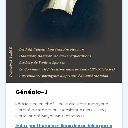
Généalo-J
Rédactrice en chef : Joëlle Allouche-Benayoun
Comité de rédaction : Dominique Bessis-Lévy,
Pierre-André Meyer, Max Polonovski.
Index par thèmes et lieux des articles parus