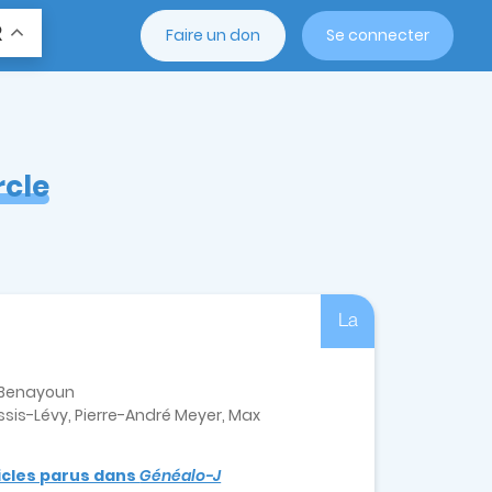
R
Faire un don
Se connecter
rcle
La
e-Benayoun
sis-Lévy, Pierre-André Meyer, Max
ticles parus dans
Généalo-J