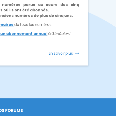
x numéros parus au cours des cinq
es où ils ont été abonnés.
 anciens numéros de plus de cinq ans.
maires
de tous les numéros.
e un abonnement annuel
à
Généalo-J
En savoir plus
OS FORUMS