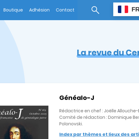
F
Boutique
Adhésion
Contact
La revue du Ce
Généalo-J
Rédactrice en chef : Joëlle Allouch
Comité de rédaction : Dominique Bes
Polonovski.
Index par thèmes et lieux des ar