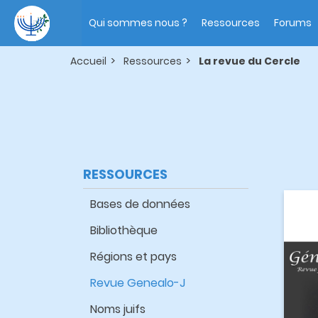
Aller
Main
au
navigation
Qui sommes nous ?
Ressources
Forums
contenu
principal
Accueil
Ressources
La revue du Cercle
RESSOURCES
Bases de données
Bibliothèque
Régions et pays
Revue Genealo-J
Noms juifs