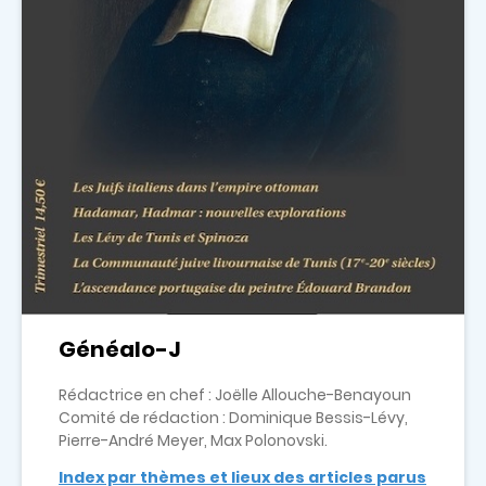
Généalo-J
Rédactrice en chef : Joëlle Allouche-Benayoun
Comité de rédaction : Dominique Bessis-Lévy,
Pierre-André Meyer, Max Polonovski.
Index par thèmes et lieux des articles parus