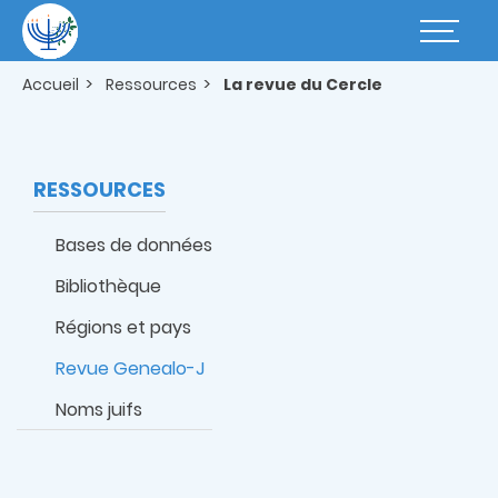
Aller
au
Basculer
contenu
la
principal
navigatio
Accueil
Ressources
La revue du Cercle
RESSOURCES
Bases de données
Bibliothèque
Régions et pays
Revue Genealo-J
Noms juifs