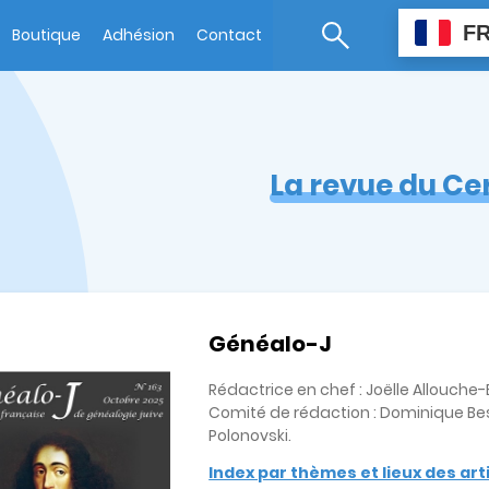
F
Boutique
Adhésion
Contact
La revue du Ce
Généalo-J
Rédactrice en chef : Joëlle Allouch
Comité de rédaction : Dominique Bes
Polonovski.
Index par thèmes et lieux des ar