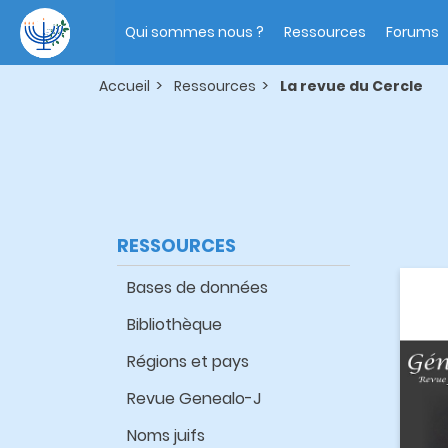
Aller
Main
au
navigation
Qui sommes nous ?
Ressources
Forums
contenu
principal
Accueil
Ressources
La revue du Cercle
RESSOURCES
Bases de données
Bibliothèque
Régions et pays
Revue Genealo-J
Noms juifs