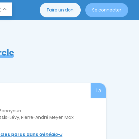
R
Faire un don
Se connecter
rcle
La
e-Benayoun
sis-Lévy, Pierre-André Meyer, Max
ticles parus dans
Généalo-J