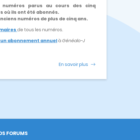
x numéros parus au cours des cinq
es où ils ont été abonnés.
 anciens numéros de plus de cinq ans.
maires
de tous les numéros.
e un abonnement annuel
à
Généalo-J
En savoir plus
OS FORUMS