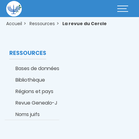
Aller
au
Basculer
contenu
la
principal
navigatio
Accueil
Ressources
La revue du Cercle
RESSOURCES
Bases de données
Bibliothèque
Régions et pays
Revue Genealo-J
Noms juifs