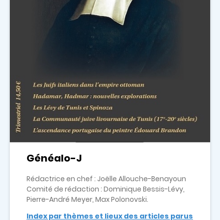
Généalo-J
Rédactrice en chef : Joëlle Allouche-Benayoun
Comité de rédaction : Dominique Bessis-Lévy,
Pierre-André Meyer, Max Polonovski.
Index par thèmes et lieux des articles parus