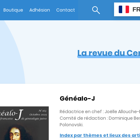
F
Boutique
Adhésion
Contact
La revue du Ce
Généalo-J
Rédactrice en chef : Joëlle Allouch
Comité de rédaction : Dominique Bes
Polonovski.
Index par thèmes et lieux des ar