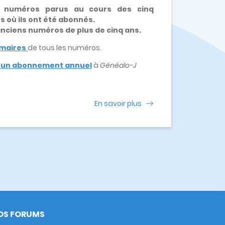
x numéros parus au cours des cinq
es où ils ont été abonnés.
 anciens numéros de plus de cinq ans.
maires
de tous les numéros.
e un abonnement annuel
à
Généalo-J
En savoir plus
OS FORUMS