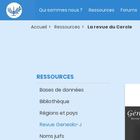
Aller
Main
au
navigation
Qui sommes nous ?
Ressources
Forums
contenu
principal
Accueil
Ressources
La revue du Cercle
RESSOURCES
Bases de données
Bibliothèque
Régions et pays
Revue Genealo-J
Noms juifs