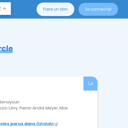
R
Faire un don
Se connecter
rcle
La
e-Benayoun
sis-Lévy, Pierre-André Meyer, Max
ticles parus dans
Généalo-J