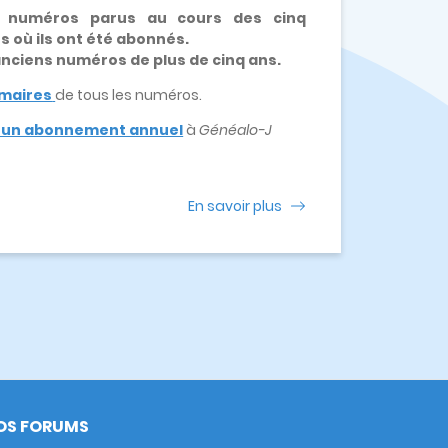
x numéros parus au cours des cinq
es où ils ont été abonnés.
 anciens numéros de plus de cinq ans.
maires
de tous les numéros.
e un abonnement annuel
à
Généalo-J
En savoir plus
OS FORUMS