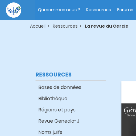
Aller
Main
au
navigation
Qui sommes nous ?
Ressources
Forums
contenu
principal
Accueil
Ressources
La revue du Cercle
RESSOURCES
Bases de données
Bibliothèque
Régions et pays
Revue Genealo-J
Noms juifs