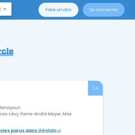
R
Faire un don
Se connecter
rcle
La
e-Benayoun
sis-Lévy, Pierre-André Meyer, Max
ticles parus dans
Généalo-J