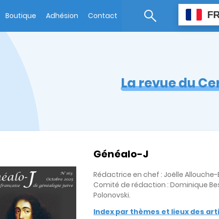
F
Boutique
Adhésion
Contact
La revue du Ce
Généalo-J
Rédactrice en chef : Joëlle Allouch
Comité de rédaction : Dominique Bes
Polonovski.
Index par thèmes et lieux des ar