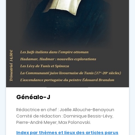
Généalo-J
Rédactrice en chef : Joëlle Allouche-Benayoun
Comité de rédaction : Dominique Bessis-Lévy,
Pierre-André Meyer, Max Polonovski.
Index par thèmes et lieux des articles parus