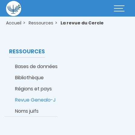
Aller
au
Basculer
contenu
la
principal
navigatio
Accueil
Ressources
La revue du Cercle
RESSOURCES
Bases de données
Bibliothèque
Régions et pays
Revue Genealo-J
Noms juifs