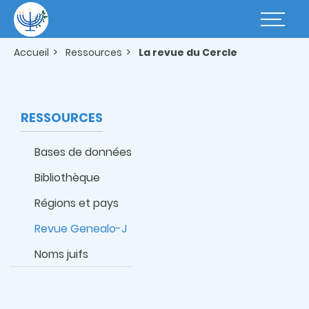
Aller
au
Basculer
contenu
la
principal
navigatio
Accueil
Ressources
La revue du Cercle
RESSOURCES
Bases de données
Bibliothèque
Régions et pays
Revue Genealo-J
Noms juifs