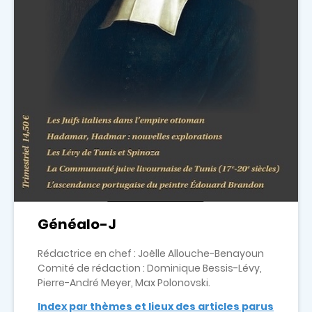
Généalo-J
Rédactrice en chef : Joëlle Allouche-Benayoun
Comité de rédaction : Dominique Bessis-Lévy,
Pierre-André Meyer, Max Polonovski.
Index par thèmes et lieux des articles parus