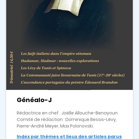
Généalo-J
Rédactrice en chef : Joëlle Allouche-Benayoun
Comité de rédaction : Dominique Bessis-Lévy,
Pierre-André Meyer, Max Polonovski.
Index par thèmes et lieux des articles parus