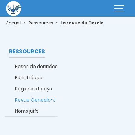
Aller
au
Basculer
contenu
la
principal
navigatio
Accueil
Ressources
La revue du Cercle
RESSOURCES
Bases de données
Bibliothèque
Régions et pays
Revue Genealo-J
Noms juifs