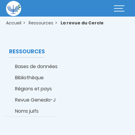
Aller
au
Basculer
contenu
la
principal
navigatio
Accueil
Ressources
La revue du Cercle
RESSOURCES
Bases de données
Bibliothèque
Régions et pays
Revue Genealo-J
Noms juifs