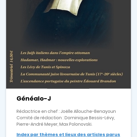
Généalo-J
Rédactrice en chef : Joëlle Allouche-Benayoun
Comité de rédaction : Dominique Bessis-Lévy,
Pierre-André Meyer, Max Polonovski.
Index par thèmes et lieux des articles parus