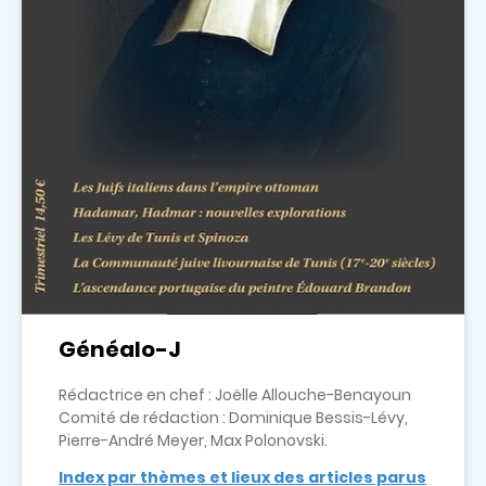
Généalo-J
Rédactrice en chef : Joëlle Allouche-Benayoun
Comité de rédaction : Dominique Bessis-Lévy,
Pierre-André Meyer, Max Polonovski.
Index par thèmes et lieux des articles parus