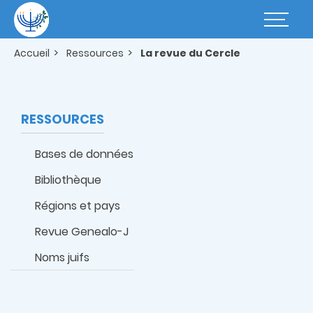
Aller
au
Basculer
contenu
la
principal
navigatio
Accueil
Ressources
La revue du Cercle
RESSOURCES
Bases de données
Bibliothèque
Régions et pays
Revue Genealo-J
Noms juifs