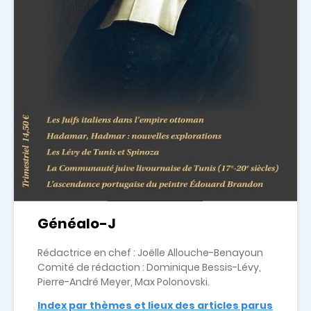
Généalo-J
Rédactrice en chef : Joëlle Allouche-Benayoun
Comité de rédaction : Dominique Bessis-Lévy,
Pierre-André Meyer, Max Polonovski.
Index par thèmes et lieux des articles parus