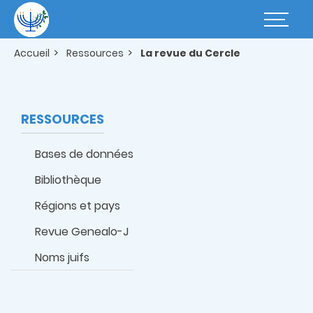
Aller
au
Basculer
contenu
la
principal
navigatio
Accueil
Ressources
La revue du Cercle
RESSOURCES
Bases de données
Bibliothèque
Régions et pays
Revue Genealo-J
Noms juifs