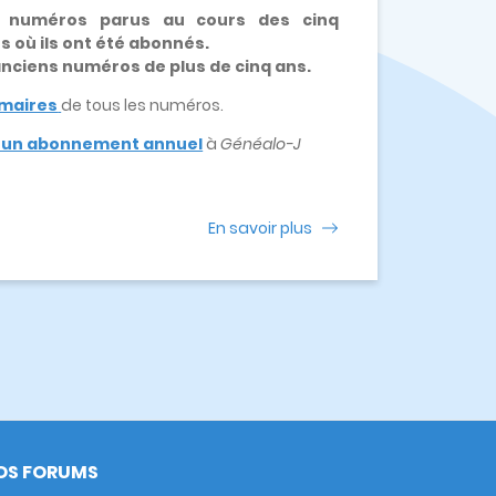
x numéros parus au cours des cinq
es où ils ont été abonnés.
 anciens numéros de plus de cinq ans.
maires
de tous les numéros.
e un abonnement annuel
à
Généalo-J
En savoir plus
OS FORUMS