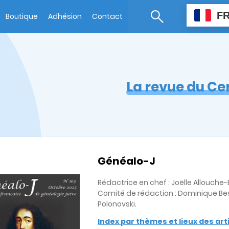
F
Boutique
Adhésion
Contact
La revue du Ce
Généalo-J
Rédactrice en chef : Joëlle Allouch
Comité de rédaction : Dominique Bes
Polonovski.
Index par thèmes et lieux des ar