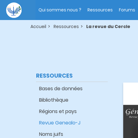
Aller
Main
au
navigation
Qui sommes nous ?
Ressources
Forums
contenu
principal
Accueil
Ressources
La revue du Cercle
RESSOURCES
Bases de données
Bibliothèque
Régions et pays
Revue Genealo-J
Noms juifs