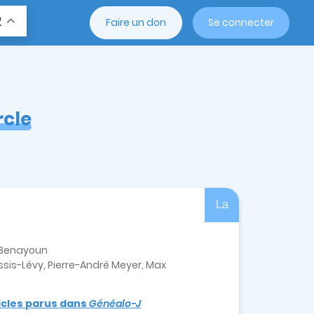
R
Faire un don
Se connecter
rcle
La
e-Benayoun
sis-Lévy, Pierre-André Meyer, Max
ticles parus dans
Généalo-J