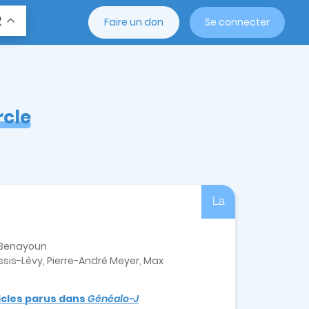
R
Faire un don
Se connecter
rcle
La
e-Benayoun
sis-Lévy, Pierre-André Meyer, Max
ticles parus dans
Généalo-J