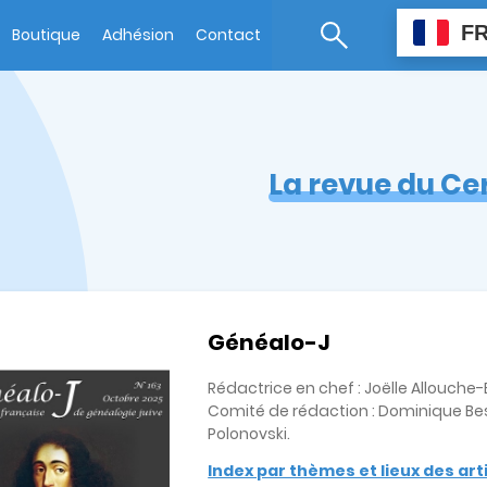
F
Boutique
Adhésion
Contact
La revue du Ce
Généalo-J
Rédactrice en chef : Joëlle Allouch
Comité de rédaction : Dominique Bes
Polonovski.
Index par thèmes et lieux des ar