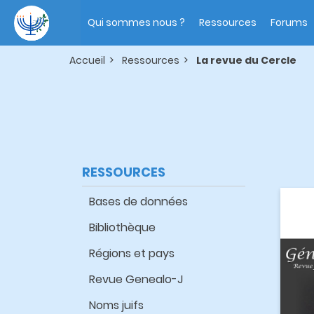
Aller
Main
au
navigation
Qui sommes nous ?
Ressources
Forums
contenu
principal
Accueil
Ressources
La revue du Cercle
RESSOURCES
Bases de données
Bibliothèque
Régions et pays
Revue Genealo-J
Noms juifs