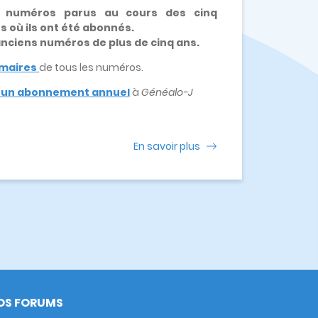
x numéros parus au cours des cinq
es où ils ont été abonnés.
 anciens numéros de plus de cinq ans.
maires
de tous les numéros.
e un abonnement annuel
à
Généalo-J
En savoir plus
OS FORUMS