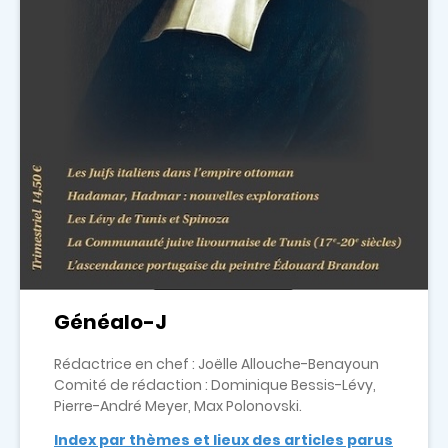
Généalo-J
Rédactrice en chef : Joëlle Allouche-Benayoun
Comité de rédaction : Dominique Bessis-Lévy,
Pierre-André Meyer, Max Polonovski.
Index par thèmes et lieux des articles parus