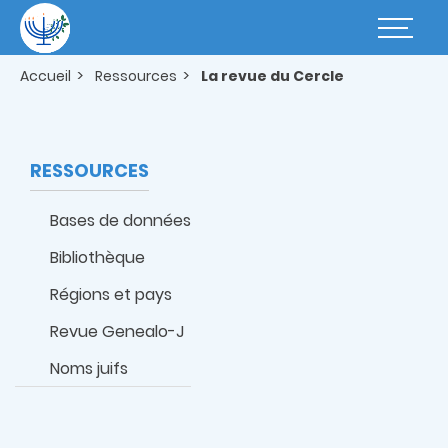
Aller
au
Basculer
contenu
la
principal
navigatio
Accueil
Ressources
La revue du Cercle
RESSOURCES
Bases de données
Bibliothèque
Régions et pays
Revue Genealo-J
Noms juifs