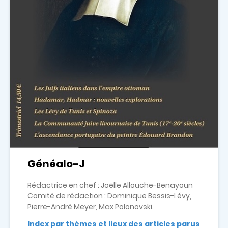
Généalo-J
Rédactrice en chef : Joëlle Allouche-Benayoun
Comité de rédaction : Dominique Bessis-Lévy,
Pierre-André Meyer, Max Polonovski.
Index par thèmes et lieux des articles parus