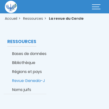
Aller
au
Basculer
contenu
la
principal
navigatio
Accueil
Ressources
La revue du Cercle
RESSOURCES
Bases de données
Bibliothèque
Régions et pays
Revue Genealo-J
Noms juifs