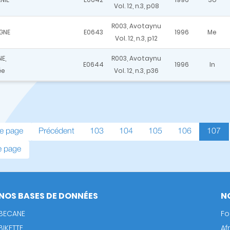
Vol. 12, n.3, p08
R003, Avotaynu
GNE
E0643
1996
Me
Vol. 12, n.3, p12
E,
R003, Avotaynu
E0644
1996
In
ée
Vol. 12, n.3, p36
e
e page
Page
Précédent
Page
103
Page
104
Page
105
Page
106
Page
107
précédente
coura
e
e page
NOS BASES DE DONNÉES
N
BECANE
Fo
BIKETTE
Af