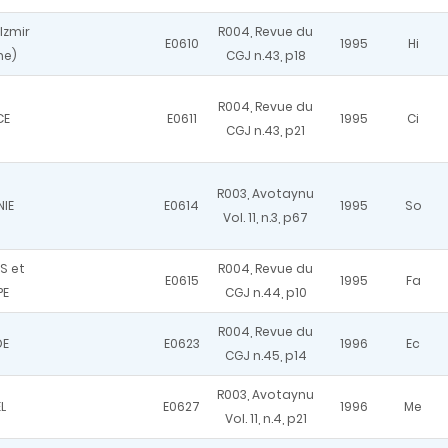
Izmir
R004, Revue du
E0610
1995
Hi
ne)
CGJ n.43, p18
R004, Revue du
CE
E0611
1995
Ci
CGJ n.43, p21
R003, Avotaynu
NIE
E0614
1995
So
Vol. 11, n.3, p67
S et
R004, Revue du
E0615
1995
Fa
PE
CGJ n.44, p10
R004, Revue du
DE
E0623
1996
Ec
CGJ n.45, p14
R003, Avotaynu
L
E0627
1996
Me
Vol. 11, n.4, p21