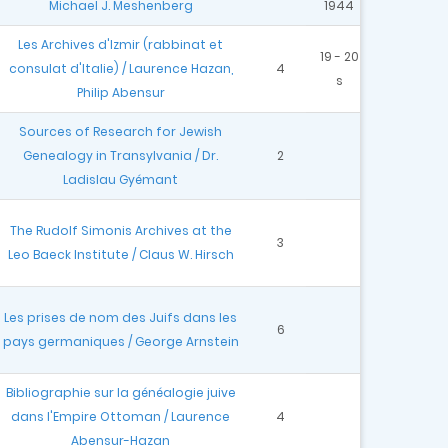
Michael J. Meshenberg
1944
Les Archives d'Izmir (rabbinat et
19 - 20
consulat d'Italie) / Laurence Hazan,
4
s
Philip Abensur
Sources of Research for Jewish
Genealogy in Transylvania / Dr.
2
Ladislau Gyémant
The Rudolf Simonis Archives at the
3
Leo Baeck Institute / Claus W. Hirsch
Les prises de nom des Juifs dans les
6
pays germaniques / George Arnstein
Bibliographie sur la généalogie juive
dans l'Empire Ottoman / Laurence
4
Abensur-Hazan