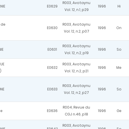
R003, Avotaynu
NIE
E0629
1996
Hi
Vol. 12, n.1, p29
 de
R003, Avotaynu
E0630
1996
On
Vol. 12, n.2, p07
R003, Avotaynu
IE
E0631
1996
So
Vol. 12, n.2, p19
UE
R003, Avotaynu
E0632
1996
Me
)
Vol. 12, n.2, p21
R003, Avotaynu
NE
E0633
1996
So
Vol. 12, n.2, p27
R004, Revue du
ce
E0636
1996
Ge
CGJ n.46, p18
R003, Avotaynu
NIE
E0642
1996
So