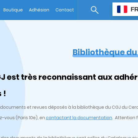
F
Boutique
Adhésion
Contact
Bibliothèque d
J est très reconnaissant aux adhér
 !
s, documents et revues déposés à la bibliothèque du CGJ du Cercl
z-vous (Paris 10e), en
contactant la documentation
. Attention 
 des documents de la bibliothèque sont celles du Catalogue ci