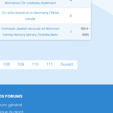
Romania / Dr. Ladislau Gyémant
On-site research in Germany / Peter
3
Lande
Crimean Jewish records at Mormon
1854 -
1
Family History Library / Kahlile Mehr
1885
Page
108
Page
109
Page
110
Page
111
Page
Suivant
nte
suivante
OS FORUMS
rum général
rique du Nord