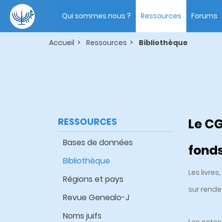
Aller
Main
au
navigation
Qui sommes nous ?
Ressources
Forums
contenu
principal
Accueil
Ressources
Bibliothèque
RESSOURCES
Le CG
Bases de données
fonds
Bibliothèque
Les livre
Régions et pays
sur rende
Revue Genealo-J
Noms juifs
Les cotes