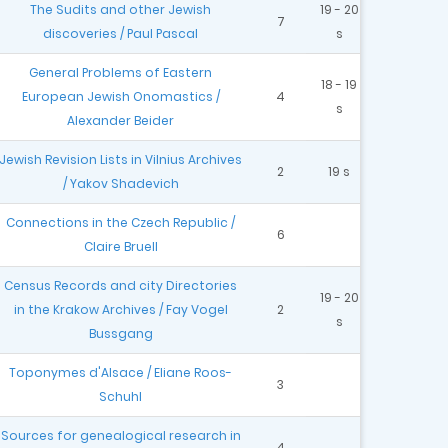
The Sudits and other Jewish
19 - 20
7
discoveries / Paul Pascal
s
General Problems of Eastern
18 - 19
European Jewish Onomastics /
4
s
Alexander Beider
Jewish Revision Lists in Vilnius Archives
2
19 s
/ Yakov Shadevich
Connections in the Czech Republic /
6
Claire Bruell
Census Records and city Directories
19 - 20
in the Krakow Archives / Fay Vogel
2
s
Bussgang
Toponymes d'Alsace / Eliane Roos-
3
Schuhl
Sources for genealogical research in
4