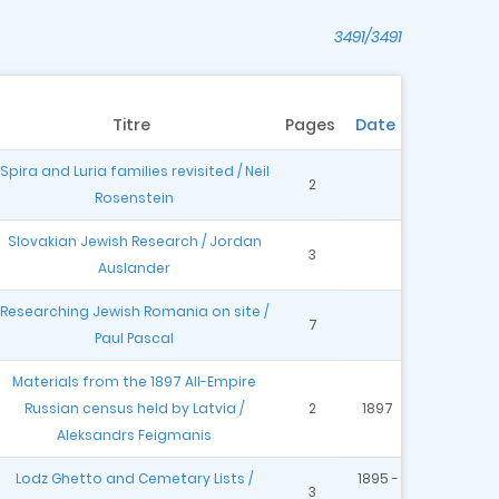
3491/3491
Titre
Pages
Date
Spira and Luria families revisited / Neil
2
Rosenstein
Slovakian Jewish Research / Jordan
3
Auslander
Researching Jewish Romania on site /
7
Paul Pascal
Materials from the 1897 All-Empire
Russian census held by Latvia /
2
1897
Aleksandrs Feigmanis
Lodz Ghetto and Cemetary Lists /
1895 -
3