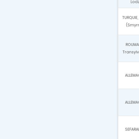
Lod
TURQUIE, 
(Smyr
ROUMAN
Transyl
ALLEMA
ALLEMA
SEFARA