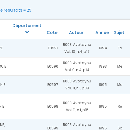
 résultats = 25
Département
Cote
Auteur
Année
Sujet
R003, Avotaynu
PE
E0591
1994
Fa
Vol. 10, n.4, p17
R003, Avotaynu
UIE
E0596
1993
Me
Vol. 9, n.4, p14
R003, Avotaynu
NIE
E0597
1995
Me
Vol. 11, n.1, p08
R003, Avotaynu
NIE
E0598
1995
Re
Vol. 11, n.1, p15
NE,
R003, Avotaynu
E0599
1995
So