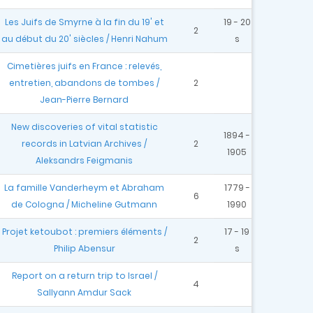
Les Juifs de Smyrne à la fin du 19' et
19 - 20
2
au début du 20' siècles / Henri Nahum
s
Cimetières juifs en France : relevés,
entretien, abandons de tombes /
2
Jean-Pierre Bernard
New discoveries of vital statistic
1894 -
records in Latvian Archives /
2
1905
Aleksandrs Feigmanis
La famille Vanderheym et Abraham
1779 -
6
de Cologna / Micheline Gutmann
1990
Projet ketoubot : premiers éléments /
17 - 19
2
Philip Abensur
s
Report on a return trip to Israel /
4
Sallyann Amdur Sack