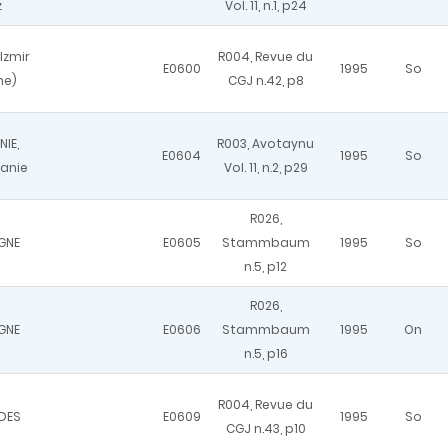
z
Vol. 11, n.1, p24
Izmir
R004, Revue du
E0600
1995
So
ne)
CGJ n.42, p8
IE,
R003, Avotaynu
E0604
1995
So
vanie
Vol. 11, n.2, p29
R026,
GNE
E0605
Stammbaum
1995
So
n.5, p12
R026,
GNE
E0606
Stammbaum
1995
On
n.5, p16
R004, Revue du
DES
E0609
1995
So
CGJ n.43, p10