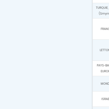
TURQUIE, 
(Smyr
FRAN
LETTO
PAYS-BA
EURO
MON
ISRAE