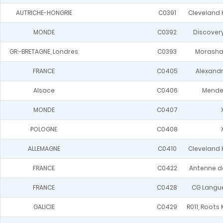
AUTRICHE-HONGRIE
C0391
Cleveland Ko
MONDE
C0392
Discovery,
GR.-BRETAGNE, Londres
C0393
Morasha, 
FRANCE
C0405
Alexandr
Alsace
C0406
Mendel
MONDE
C0407
POLOGNE
C0408
ALLEMAGNE
C0410
Cleveland Ko
FRANCE
C0422
Antenne d
FRANCE
C0428
CG Langue
GALICIE
C0429
R011, Roots K