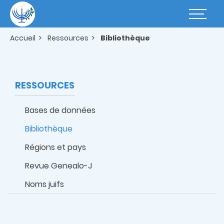
Aller
au
Basculer
contenu
la
principal
navigatio
Accueil
Ressources
Bibliothèque
RESSOURCES
Bases de données
Bibliothèque
Régions et pays
Revue Genealo-J
Noms juifs