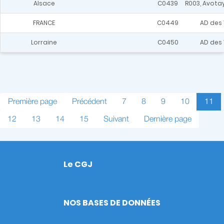
Alsace
C0439
R003, Avotayn
FRANCE
C0449
AD des
Lorraine
C0450
AD des
Pagination
Première
Première page
Page
Précédent
Page
7
Page
8
Page
9
Page
10
Page
11
page
précédente
coura
Page
12
Page
13
Page
14
Page
15
Page
Suivant
Dernière
Dernière page
suivante
page
Le CGJ
Footer
NOS BASES DE DONNÉES