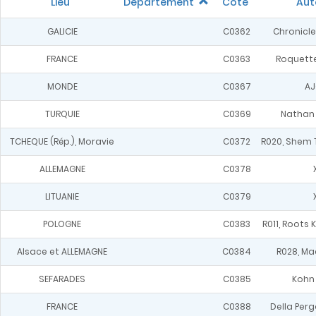
Lieu
Département
Cote
Aut
GALICIE
C0362
Chronicles,
FRANCE
C0363
Roquette
MONDE
C0367
AJ
TURQUIE
C0369
Nathan
TCHEQUE (Rép.), Moravie
C0372
R020, Shem T
ALLEMAGNE
C0378
LITUANIE
C0379
POLOGNE
C0383
R011, Roots K
Alsace et ALLEMAGNE
C0384
R028, Ma
SEFARADES
C0385
Kohn
FRANCE
C0388
Della Perg