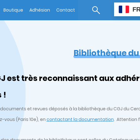
F
Boutique
Adhésion
Contact
Bibliothèque d
J est très reconnaissant aux adhér
 !
s, documents et revues déposés à la bibliothèque du CGJ du Cercl
z-vous (Paris 10e), en
contactant la documentation
. Attention 
 des documents de la bibliothèque sont celles du Catalogue ci