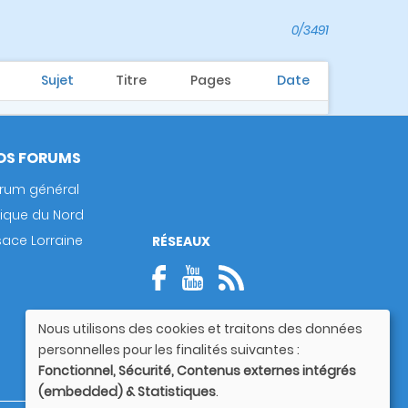
0/3491
Sujet
Titre
Pages
Date
OS FORUMS
rum général
rique du Nord
sace Lorraine
RÉSEAUX
Nous utilisons des cookies et traitons des données
Utilisation
personnelles pour les finalités suivantes :
des
Fonctionnel, Sécurité, Contenus externes intégrés
données
(embedded) & Statistiques
.
personnelles