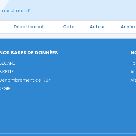
 résultats = 0
Département
Cote
Auteur
Année
NOS BASES DE DONNÉES
N
BECANE
Fo
BIKETTE
Af
Dénombrement de 1784
Al
REGIE