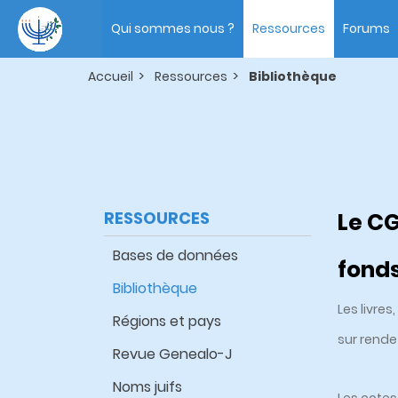
Aller
Main
au
navigation
Qui sommes nous ?
Ressources
Forums
contenu
principal
Accueil
Ressources
Bibliothèque
RESSOURCES
Le CG
Bases de données
fonds
Bibliothèque
Les livre
Régions et pays
sur rende
Revue Genealo-J
Noms juifs
Les cotes