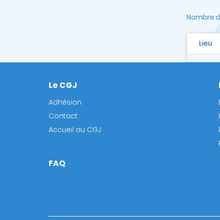
Nombre de
Lieu
Le CGJ
Footer
Adhésion
Contact
Accueil au CGJ
FAQ