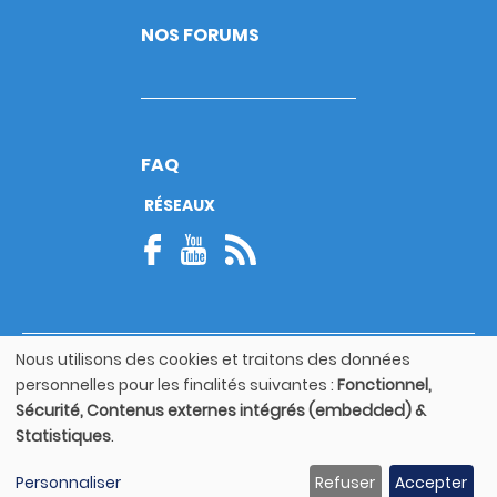
NOS FORUMS
FAQ
RÉSEAUX
Nous utilisons des cookies et traitons des données
© Copyright 2026
Utilisation
personnelles pour les finalités suivantes :
Fonctionnel,
Footer
des
Mentions légales
bottom
Sécurité, Contenus externes intégrés (embedded) &
données
Statistiques
.
personnelles
Guide utilisateur
et
Personnaliser
Refuser
Accepter