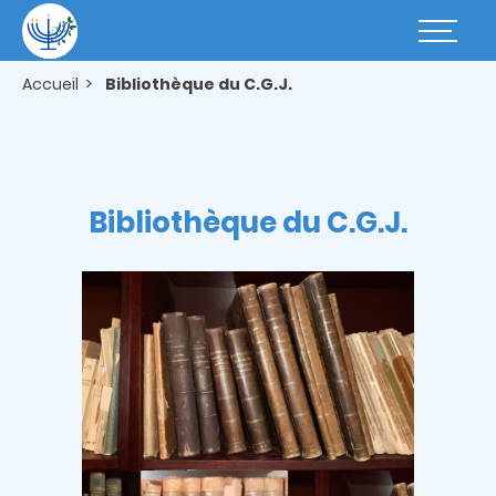
Aller
au
Basculer
contenu
la
principal
navigatio
Accueil
Bibliothèque du C.G.J.
Bibliothèque du C.G.J.