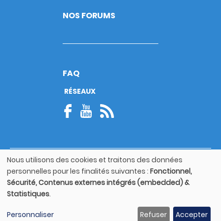
NOS FORUMS
FAQ
RÉSEAUX
Nous utilisons des cookies et traitons des données
© Copyright 2026
Utilisation
personnelles pour les finalités suivantes :
Fonctionnel,
Footer
des
Mentions légales
bottom
Sécurité, Contenus externes intégrés (embedded) &
données
Statistiques
.
personnelles
Guide utilisateur
et
Personnaliser
Refuser
Accepter