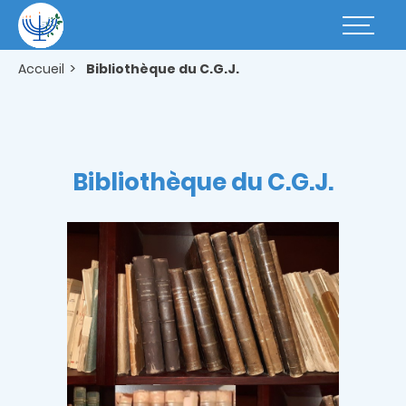
Aller
au
Basculer
contenu
la
principal
navigatio
Accueil
Bibliothèque du C.G.J.
Bibliothèque du C.G.J.