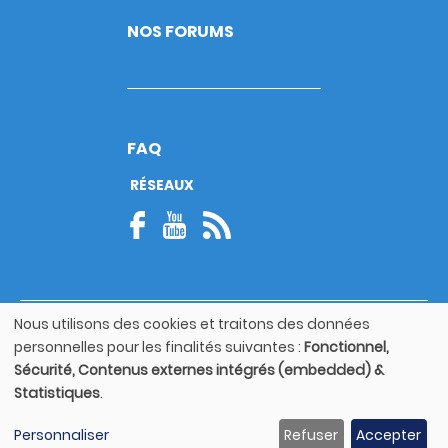
NOS FORUMS
FAQ
RÉSEAUX
Nous utilisons des cookies et traitons des données
© Copyright 2026
Utilisation
personnelles pour les finalités suivantes :
Fonctionnel,
Footer
des
Mentions légales
bottom
Sécurité, Contenus externes intégrés (embedded) &
données
Statistiques
.
personnelles
Guide utilisateur
et
Personnaliser
Refuser
Accepter