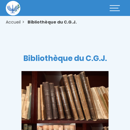
Aller
au
Basculer
contenu
la
principal
navigatio
Accueil
Bibliothèque du C.G.J.
Bibliothèque du C.G.J.