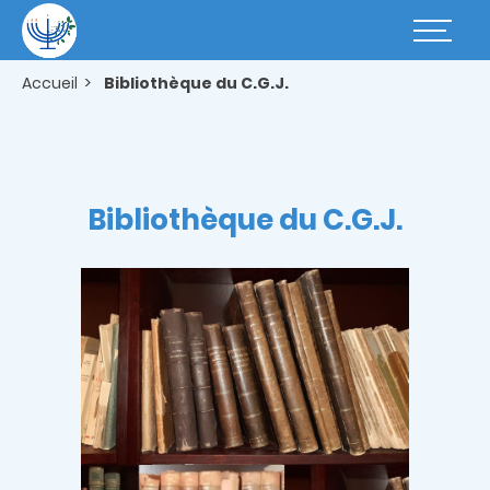
Aller
au
Basculer
contenu
la
principal
navigatio
Accueil
Bibliothèque du C.G.J.
Bibliothèque du C.G.J.