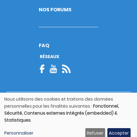
NOS FORUMS
FAQ
RÉSEAUX
Nous utilisons des cookies et traitons des données
© Copyright 2026
Utilisation
personnelles pour les finalités suivantes :
Fonctionnel,
Footer
des
Mentions légales
bottom
Sécurité, Contenus externes intégrés (embedded) &
données
Statistiques
.
personnelles
Guide utilisateur
et
Personnaliser
Refuser
Accepter