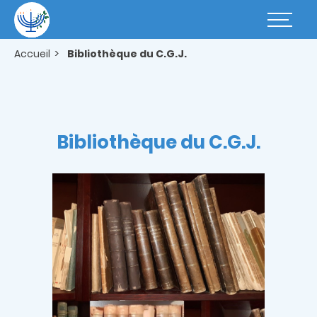
Aller
au
Basculer
contenu
la
principal
navigatio
Accueil
Bibliothèque du C.G.J.
Bibliothèque du C.G.J.