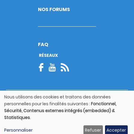
NOS FORUMS
FAQ
RÉSEAUX
Nous utilisons des cookies et traitons des données
© Copyright 2026
Utilisation
personnelles pour les finalités suivantes :
Fonctionnel,
Footer
des
Mentions légales
bottom
Sécurité, Contenus externes intégrés (embedded) &
données
Statistiques
.
personnelles
Guide utilisateur
et
Personnaliser
Refuser
Accepter