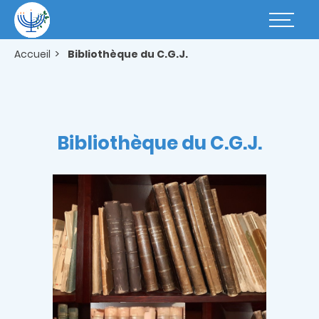
Aller
au
Basculer
contenu
la
principal
navigatio
Accueil
Bibliothèque du C.G.J.
Bibliothèque du C.G.J.