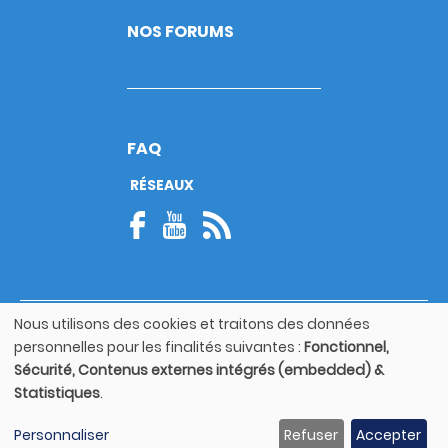
NOS FORUMS
FAQ
RÉSEAUX
Nous utilisons des cookies et traitons des données
© Copyright 2026
Utilisation
personnelles pour les finalités suivantes :
Fonctionnel,
Footer
des
Mentions légales
bottom
Sécurité, Contenus externes intégrés (embedded) &
données
Statistiques
.
personnelles
Guide utilisateur
et
Personnaliser
Refuser
Accepter