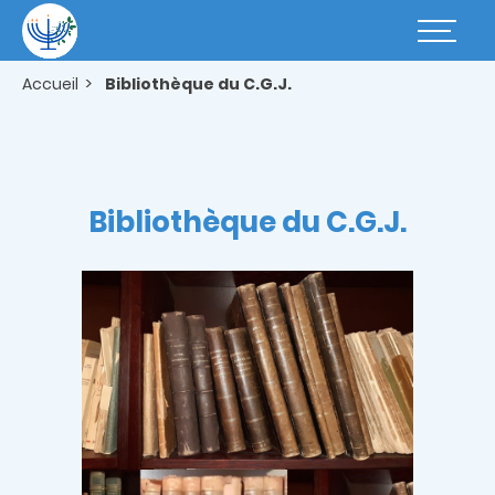
Aller
au
Basculer
contenu
la
principal
navigatio
Accueil
Bibliothèque du C.G.J.
Bibliothèque du C.G.J.