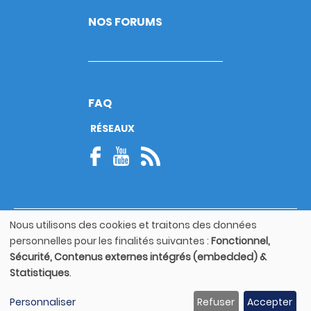
NOS FORUMS
FAQ
RÉSEAUX
Nous utilisons des cookies et traitons des données
© Copyright 2026
Utilisation
personnelles pour les finalités suivantes :
Fonctionnel,
Footer
des
Mentions légales
bottom
Sécurité, Contenus externes intégrés (embedded) &
données
Statistiques
.
personnelles
Guide utilisateur
et
Personnaliser
Refuser
Accepter