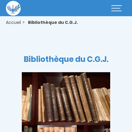
Aller
au
Basculer
contenu
la
principal
navigatio
Accueil
Bibliothèque du C.G.J.
Bibliothèque du C.G.J.