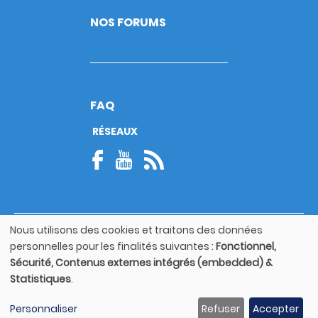
NOS FORUMS
FAQ
RÉSEAUX
Nous utilisons des cookies et traitons des données
© Copyright 2026
Utilisation
personnelles pour les finalités suivantes :
Fonctionnel,
Footer
des
Mentions légales
bottom
Sécurité, Contenus externes intégrés (embedded) &
données
Statistiques
.
personnelles
Guide utilisateur
et
Personnaliser
Refuser
Accepter