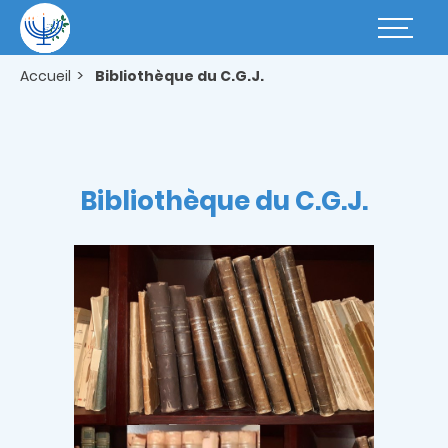
Aller
au
Basculer
contenu
la
principal
navigatio
Accueil
Bibliothèque du C.G.J.
Bibliothèque du C.G.J.