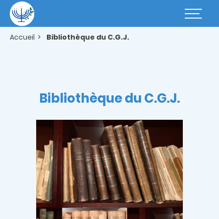
Aller
au
Basculer
contenu
la
principal
navigatio
Accueil
Bibliothèque du C.G.J.
Bibliothèque du C.G.J.