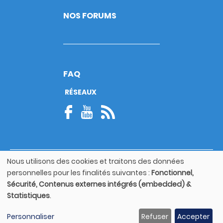
NOS FORUMS
FAQ
RÉSEAUX
Nous utilisons des cookies et traitons des données
© Copyright 2026
Utilisation
personnelles pour les finalités suivantes :
Fonctionnel,
Footer
des
Mentions légales
bottom
Sécurité, Contenus externes intégrés (embedded) &
données
Statistiques
.
personnelles
Guide utilisateur
et
Personnaliser
Refuser
Accepter